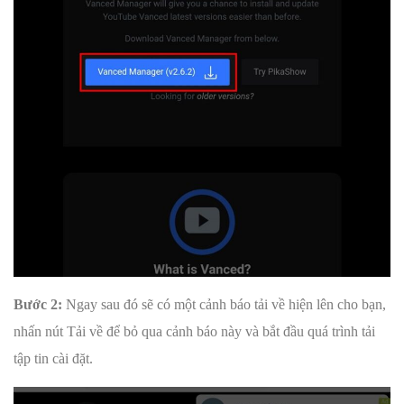
Bước 2:
Ngay sau đó sẽ có một cảnh báo tải về hiện lên cho bạn,
nhấn nút Tải về để bỏ qua cảnh báo này và bắt đầu quá trình tải
tập tin cài đặt.