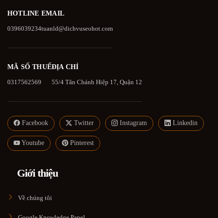
HOTLINE
EMAIL
0396039234
tuanld@dichvuseohot.com
MÃ SỐ THUẾ
ĐỊA CHỈ
0317562569
55/4 Tân Chánh Hiệp 17, Quận 12
Facebook
Twitter
Instagram
Linkedin
Youtube
Pinterest
Giới thiệu
Về chúng tôi
Google Knowledge Panel