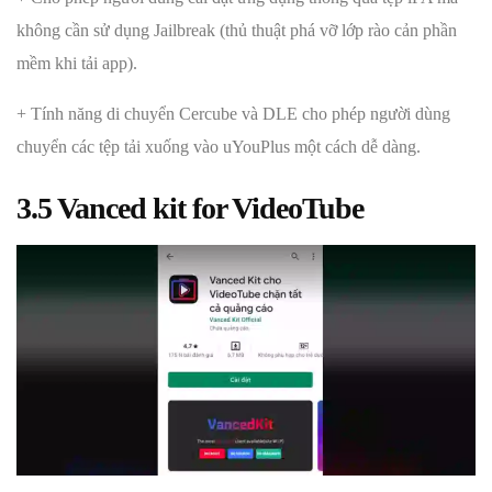
không cần sử dụng Jailbreak (thủ thuật phá vỡ lớp rào cản phần
mềm khi tải app).
+ Tính năng di chuyển Cercube và DLE cho phép người dùng
chuyển các tệp tải xuống vào uYouPlus một cách dễ dàng.
3.5
Vanced kit for VideoTube