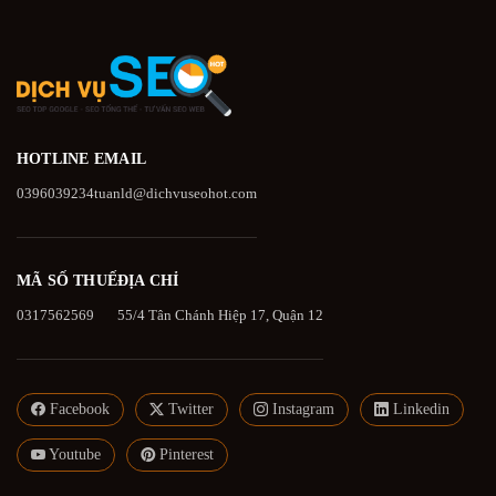
HOTLINE
EMAIL
0396039234
tuanld@dichvuseohot.com
MÃ SỐ THUẾ
ĐỊA CHỈ
0317562569
55/4 Tân Chánh Hiệp 17, Quận 12
Facebook
Twitter
Instagram
Linkedin
Youtube
Pinterest