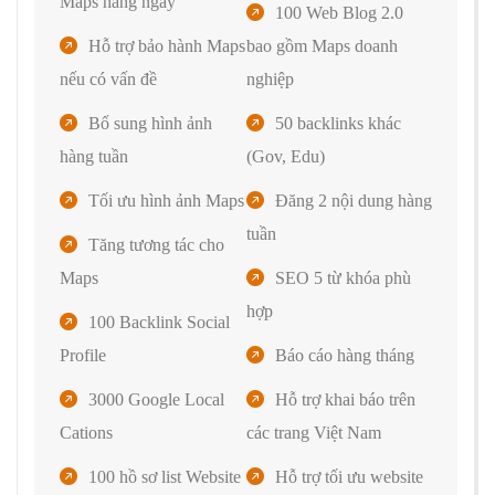
Maps hàng ngày
100 Web Blog 2.0
Hỗ trợ bảo hành Maps
bao gồm Maps doanh
nếu có vấn đề
nghiệp
Bổ sung hình ảnh
50 backlinks khác
hàng tuần
(Gov, Edu)
Tối ưu hình ảnh Maps
Đăng 2 nội dung hàng
tuần
Tăng tương tác cho
Maps
SEO 5 từ khóa phù
hợp
100 Backlink Social
Profile
Báo cáo hàng tháng
3000 Google Local
Hỗ trợ khai báo trên
Cations
các trang Việt Nam
100 hồ sơ list Website
Hỗ trợ tối ưu website