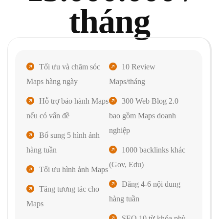
tháng
Tối ưu và chăm sóc
10 Review
Maps hàng ngày
Maps/tháng
Hỗ trợ bảo hành Maps
300 Web Blog 2.0
nếu có vấn đề
bao gồm Maps doanh
nghiệp
Bổ sung 5 hình ảnh
hàng tuần
1000 backlinks khác
(Gov, Edu)
Tối ưu hình ảnh Maps
Đăng 4-6 nội dung
Tăng tương tác cho
hàng tuần
Maps
SEO 10 từ khóa phù