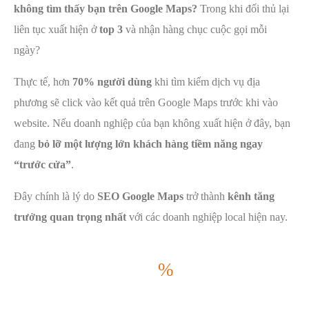
không tìm thấy bạn trên Google Maps?
Trong khi đối thủ lại
liên tục xuất hiện ở
top 3
và nhận hàng chục cuộc gọi mỗi
ngày?
Thực tế, hơn
70% người dùng
khi tìm kiếm dịch vụ địa
phương sẽ click vào kết quả trên Google Maps trước khi vào
website. Nếu doanh nghiệp của bạn không xuất hiện ở đây, bạn
đang
bỏ lỡ một lượng lớn khách hàng tiềm năng ngay
“trước cửa”
.
Đây chính là lý do
SEO Google Maps
trở thành
kênh tăng
trưởng quan trọng nhất
với các doanh nghiệp local hiện nay.
76
%
những người tìm kiếm một thứ gì đó ở gần họ trên