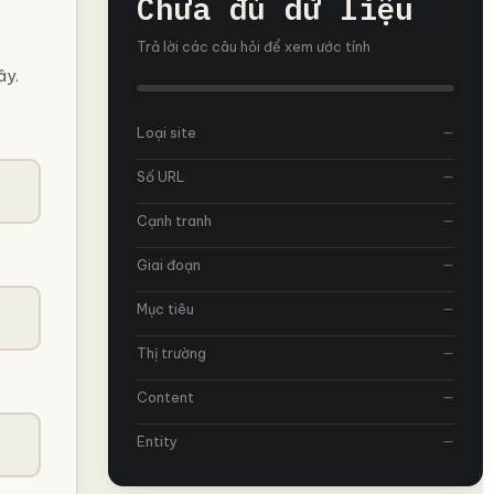
Chưa đủ dữ liệu
Trả lời các câu hỏi để xem ước tính
ây.
Loại site
—
Số URL
—
Cạnh tranh
—
Giai đoạn
—
Mục tiêu
—
Thị trường
—
Content
—
Entity
—