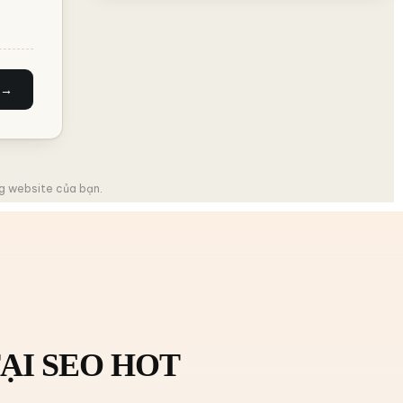
 →
ng website của bạn.
ẠI SEO HOT