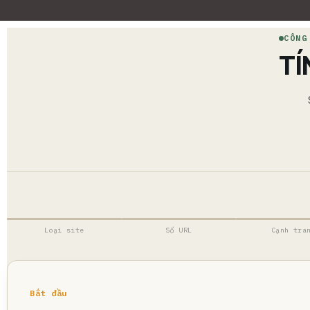
CÔNG
TÍ
Loại site
Số URL
Cạnh tra
Bắt đầu