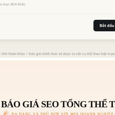
ho mục đích khác.
Bắt đầu
 tính tham khảo — báo giá chính thức sẽ được tư vấn cụ thể theo hiện trạ
 BÁO GIÁ SEO TỔNG THỂ T
ĐA DẠNG VÀ PHÙ HỢP VỚI MỌI DOANH NGHIỆP