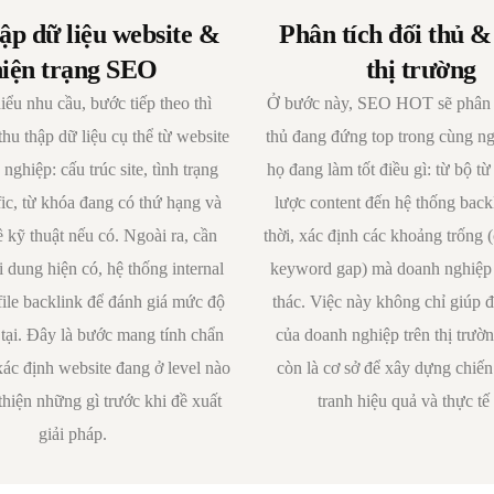
ập dữ liệu website &
Phân tích đối thủ &
hiện trạng SEO
thị trường
iểu nhu cầu, bước tiếp theo thì
Ở bước này, SEO HOT sẽ phân t
 thập dữ liệu cụ thể từ website
thủ đang đứng top trong cùng n
nghiệp: cấu trúc site, tình trạng
họ đang làm tốt điều gì: từ bộ từ
ffic, từ khóa đang có thứ hạng và
lược content đến hệ thống bac
 kỹ thuật nếu có. Ngoài ra, cần
thời, xác định các khoảng trống 
 dung hiện có, hệ thống internal
keyword gap) mà doanh nghiệp 
file backlink để đánh giá mức độ
thác. Việc này không chỉ giúp đị
 tại. Đây là bước mang tính chẩn
của doanh nghiệp trên thị trư
xác định website đang ở level nào
còn là cơ sở để xây dựng chiến
 thiện những gì trước khi đề xuất
tranh hiệu quả và thực tế
giải pháp.