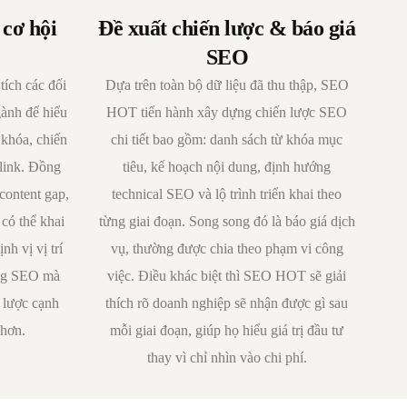
 cơ hội
Đề xuất chiến lược & báo giá
SEO
ích các đối
Dựa trên toàn bộ dữ liệu đã thu thập, SEO
gành để hiểu
HOT tiến hành xây dựng chiến lược SEO
 khóa, chiến
chi tiết bao gồm: danh sách từ khóa mục
klink. Đồng
tiêu, kế hoạch nội dung, định hướng
(content gap,
technical SEO và lộ trình triển khai theo
có thể khai
từng giai đoạn. Song song đó là báo giá dịch
nh vị vị trí
vụ, thường được chia theo phạm vi công
ờng SEO mà
việc. Điều khác biệt thì SEO HOT sẽ giải
 lược cạnh
thích rõ doanh nghiệp sẽ nhận được gì sau
 hơn.
mỗi giai đoạn, giúp họ hiểu giá trị đầu tư
thay vì chỉ nhìn vào chi phí.