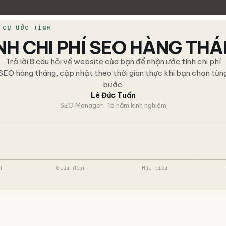
 CỤ ƯỚC TÍNH
NH CHI PHÍ SEO HÀNG TH
Trả lời 8 câu hỏi về website của bạn để nhận ước tính chi phí
SEO hàng tháng, cập nhật theo thời gian thực khi bạn chọn từn
bước.
Lê Đức Tuấn
SEO Manager · 15 năm kinh nghiệm
nh
Giai đoạn
Mục tiêu
T