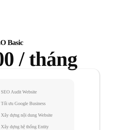
O Basic
00 / tháng
SEO Audit Website
Tối ưu Google Business
Xây dựng nội dung Website
Xây dựng hệ thống Entity