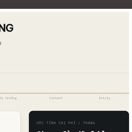
ÁNG
g
hị trường
Content
Entity
ƯỚC TÍNH CHI PHÍ / THÁNG