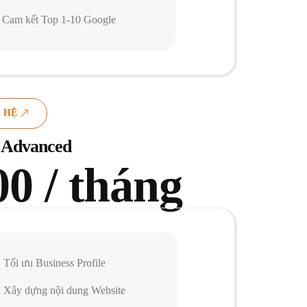
Cam kết Top 1-10 Google
 HỆ
 Advanced
00 / tháng
Tối ưu Business Profile
Xây dựng nội dung Website