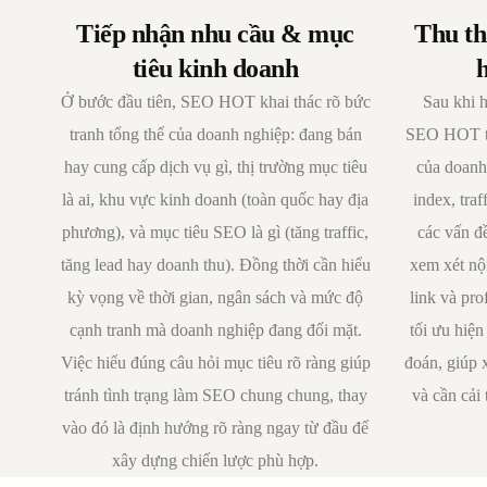
Tiếp nhận nhu cầu & mục
Thu th
tiêu kinh doanh
Ở bước đầu tiên, SEO HOT khai thác rõ bức
Sau khi h
tranh tổng thể của doanh nghiệp: đang bán
SEO HOT thu
hay cung cấp dịch vụ gì, thị trường mục tiêu
của doanh 
là ai, khu vực kinh doanh (toàn quốc hay địa
index, tra
phương), và mục tiêu SEO là gì (tăng traffic,
các vấn đề
tăng lead hay doanh thu). Đồng thời cần hiểu
xem xét nội
kỳ vọng về thời gian, ngân sách và mức độ
link và pro
cạnh tranh mà doanh nghiệp đang đối mặt.
tối ưu hiện
Việc hiểu đúng câu hỏi mục tiêu rõ ràng giúp
đoán, giúp 
tránh tình trạng làm SEO chung chung, thay
và cần cải
vào đó là định hướng rõ ràng ngay từ đầu để
xây dựng chiến lược phù hợp.