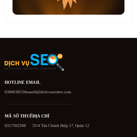
HOTLINE
EMAIL
0396039234
tuanld@dichvuseohot.com
MÃ SỐ THUẾ
ĐỊA CHỈ
0317562569
55/4 Tân Chánh Hiệp 17, Quận 12