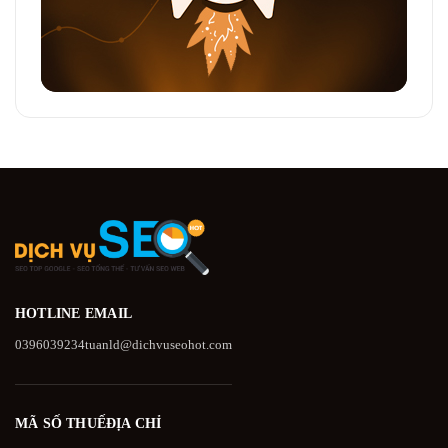
HOTLINE
EMAIL
0396039234
tuanld@dichvuseohot.com
MÃ SỐ THUẾ
ĐỊA CHỈ