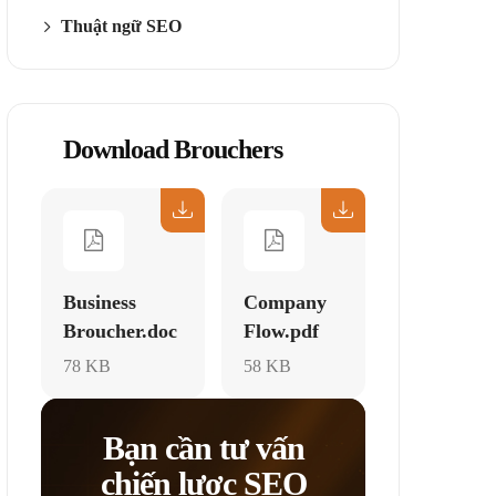
Thuật ngữ SEO
Download Brouchers
Business
Company
Broucher.doc
Flow.pdf
78 KB
58 KB
Bạn cần tư vấn
chiến lược SEO