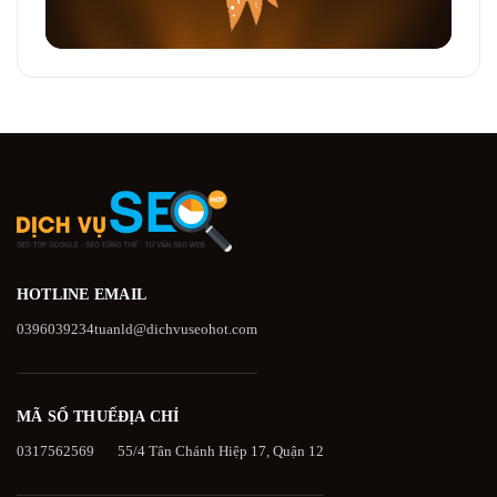
HOTLINE
EMAIL
0396039234
tuanld@dichvuseohot.com
MÃ SỐ THUẾ
ĐỊA CHỈ
0317562569
55/4 Tân Chánh Hiệp 17, Quận 12