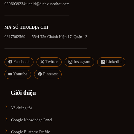
0396039234
tuanld@dichvuseohot.com
MÃ SỐ THUẾ
ĐỊA CHỈ
0317562569
55/4 Tân Chánh Hiệp 17, Quận 12
Facebook
Twitter
Instagram
Linkedin
Youtube
Pinterest
Giới thiệu
Về chúng tôi
Google Knowledge Panel
Google Business Profile