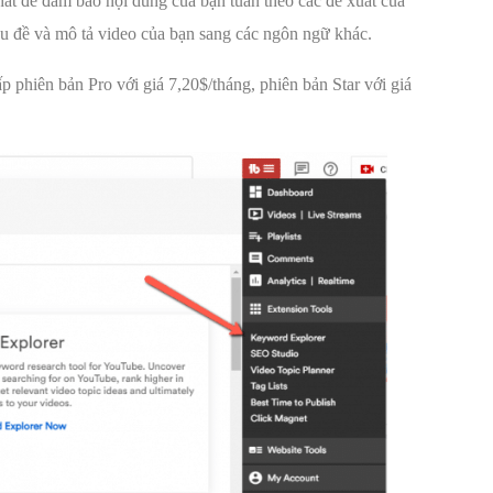
hất để đảm bảo nội dung của bạn tuân theo các đề xuất của
êu đề và mô tả video của bạn sang các ngôn ngữ khác.
phiên bản Pro với giá 7,20$/tháng, phiên bản Star với giá