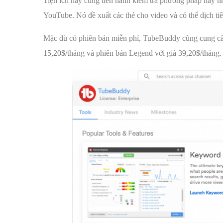
Tiện ích này cũng tiến hành kiểm tra phương pháp hay n
YouTube. Nó đề xuất các thẻ cho video và có thể dịch ti
Mặc dù có phiên bản miễn phí, TubeBuddy cũng cung cấp 
15,20$/tháng và phiên bản Legend với giá 39,20$/tháng.