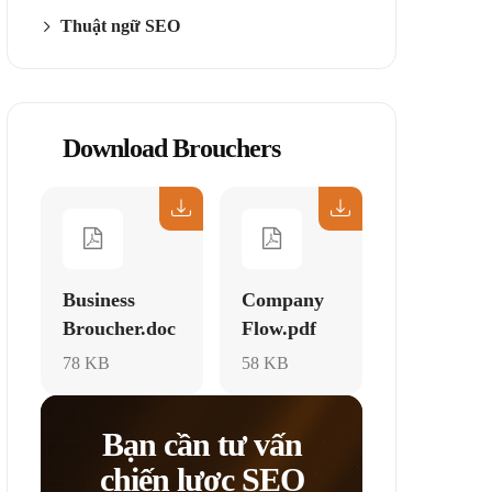
Thuật ngữ SEO
Download Brouchers
Business
Company
Broucher.doc
Flow.pdf
78 KB
58 KB
Bạn cần tư vấn
chiến lược SEO