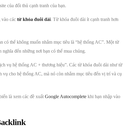
ite của đối thủ cạnh tranh của bạn.
g vào các
từ khóa đuôi dài
. Từ khóa đuôi dài ít cạnh tranh hơn
ạn có thể không muốn nhắm mục tiêu là “hệ thống AC”. Một từ
h nghĩa đến những nơi bạn có thể mua chúng.
ịch vụ hệ thống AC + thương hiệu”. Các từ khóa đuôi dài như từ
ch vụ cho hệ thống AC, mà nó còn nhắm mục tiêu đến vị trí và cụ
 biến là xem các đề xuất
Google Autocomplete
khi bạn nhập vào
Backlink