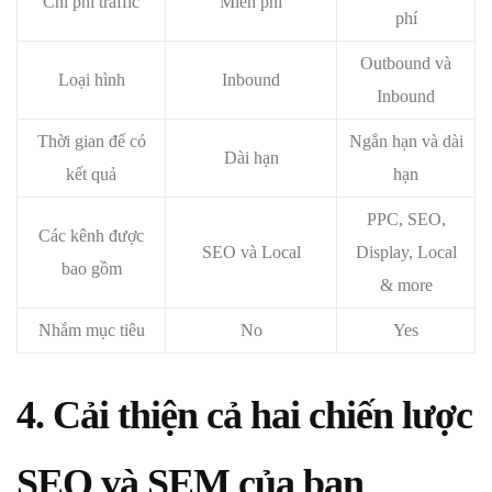
Chi phí traffic
Miễn phí
phí
Outbound và
Loại hình
Inbound
Inbound
Thời gian để có
Ngắn hạn và dài
Dài hạn
kết quả
hạn
PPC, SEO,
Các kênh được
SEO và Local
Display, Local
bao gồm
& more
Nhắm mục tiêu
No
Yes
4. Cải thiện cả hai chiến lược
SEO và SEM của bạn