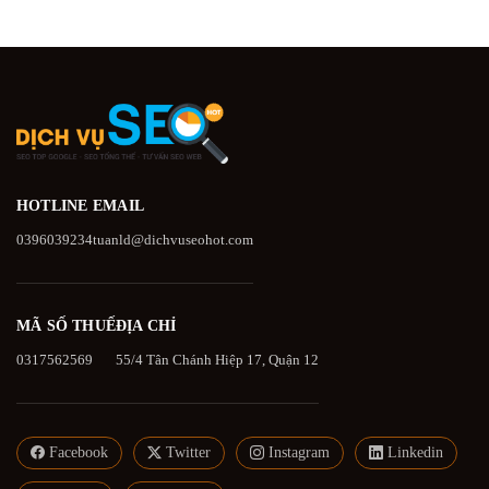
HOTLINE
EMAIL
0396039234
tuanld@dichvuseohot.com
MÃ SỐ THUẾ
ĐỊA CHỈ
0317562569
55/4 Tân Chánh Hiệp 17, Quận 12
Facebook
Twitter
Instagram
Linkedin