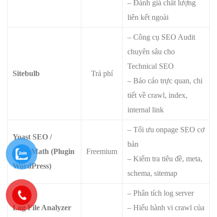
– Đánh giá chất lượng
liên kết ngoài
– Công cụ SEO Audit
chuyên sâu cho
Technical SEO
Sitebulb
Trả phí
– Báo cáo trực quan, chi
tiết về crawl, index,
internal link
– Tối ưu onpage SEO cơ
Yoast SEO /
bản
RankMath (Plugin
Freemium
– Kiểm tra tiêu đề, meta,
WordPress)
schema, sitemap
– Phân tích log server
Log File Analyzer
– Hiểu hành vi crawl của