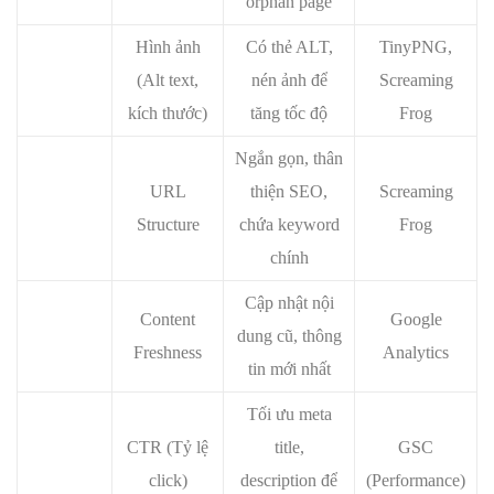
orphan page
Hình ảnh
Có thẻ ALT,
TinyPNG,
(Alt text,
nén ảnh để
Screaming
kích thước)
tăng tốc độ
Frog
Ngắn gọn, thân
URL
thiện SEO,
Screaming
Structure
chứa keyword
Frog
chính
Cập nhật nội
Content
Google
dung cũ, thông
Freshness
Analytics
tin mới nhất
Tối ưu meta
CTR (Tỷ lệ
title,
GSC
click)
description để
(Performance)