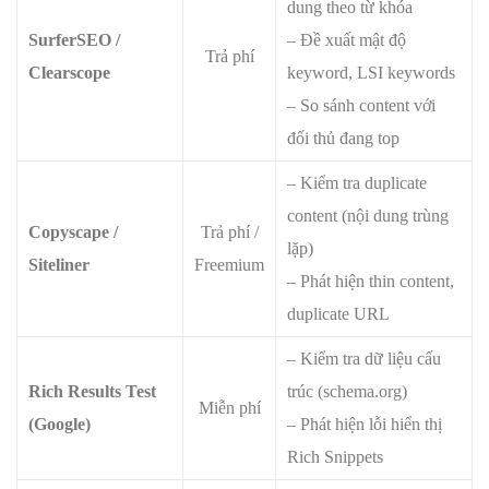
dung theo từ khóa
SurferSEO /
– Đề xuất mật độ
Trả phí
Clearscope
keyword, LSI keywords
– So sánh content với
đối thủ đang top
– Kiểm tra duplicate
content (nội dung trùng
Copyscape /
Trả phí /
lặp)
Siteliner
Freemium
– Phát hiện thin content,
duplicate URL
– Kiểm tra dữ liệu cấu
Rich Results Test
trúc (schema.org)
Miễn phí
(Google)
– Phát hiện lỗi hiển thị
Rich Snippets