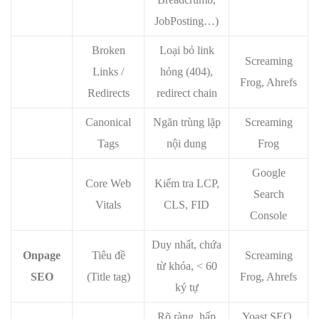
JobPosting…)
Broken
Loại bỏ link
Screaming
Links /
hỏng (404),
Frog, Ahrefs
Redirects
redirect chain
Canonical
Ngăn trùng lặp
Screaming
Tags
nội dung
Frog
Google
Core Web
Kiểm tra LCP,
Search
Vitals
CLS, FID
Console
Duy nhất, chứa
Onpage
Tiêu đề
Screaming
từ khóa, < 60
SEO
(Title tag)
Frog, Ahrefs
ký tự
Rõ ràng, hấp
Yoast SEO,