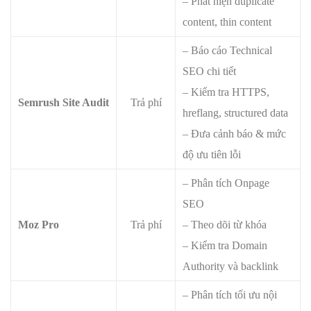
– Phát hiện duplicate
content, thin content
– Báo cáo Technical
SEO chi tiết
– Kiểm tra HTTPS,
Semrush Site Audit
Trả phí
hreflang, structured data
– Đưa cảnh báo & mức
độ ưu tiên lỗi
– Phân tích Onpage
SEO
Moz Pro
Trả phí
– Theo dõi từ khóa
– Kiểm tra Domain
Authority và backlink
– Phân tích tối ưu nội