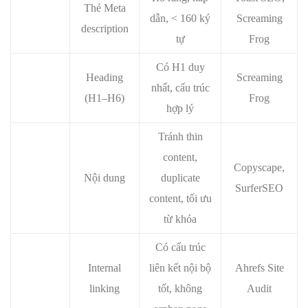
Thẻ Meta
dẫn, < 160 ký
Screaming
description
tự
Frog
Có H1 duy
Heading
Screaming
nhất, cấu trúc
(H1–H6)
Frog
hợp lý
Tránh thin
content,
Copyscape,
Nội dung
duplicate
SurferSEO
content, tối ưu
từ khóa
Có cấu trúc
Internal
liên kết nội bộ
Ahrefs Site
linking
tốt, không
Audit