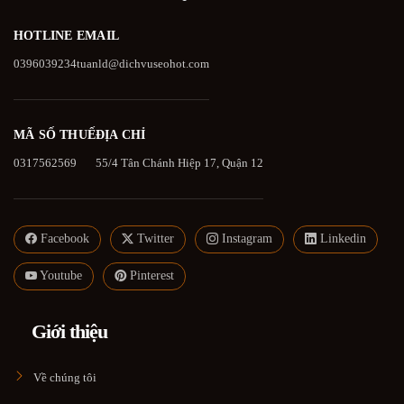
HOTLINE
EMAIL
0396039234
tuanld@dichvuseohot.com
MÃ SỐ THUẾ
ĐỊA CHỈ
0317562569
55/4 Tân Chánh Hiệp 17, Quận 12
Facebook
Twitter
Instagram
Linkedin
Youtube
Pinterest
Giới thiệu
Về chúng tôi