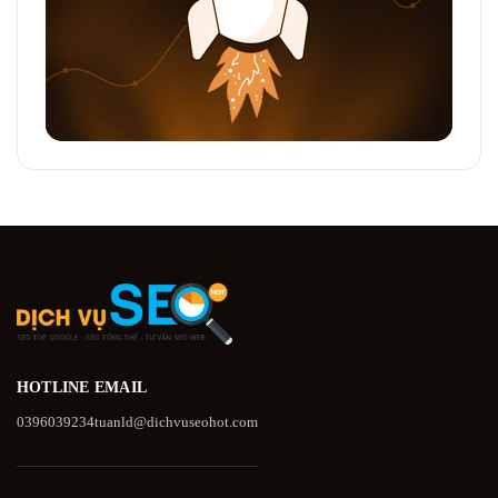
HOTLINE
EMAIL
0396039234
tuanld@dichvuseohot.com