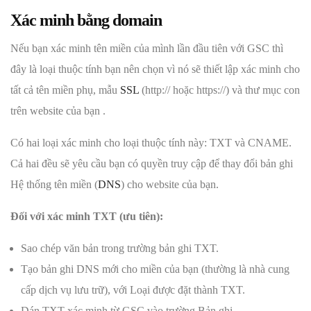
Xác minh bằng domain
Nếu bạn xác minh tên miền của mình lần đầu tiên với GSC thì
đây là loại thuộc tính bạn nên chọn vì nó sẽ thiết lập xác minh cho
tất cả tên miền phụ, mẫu
SSL
(http:// hoặc https://) và thư mục con
trên website của bạn .
Có hai loại xác minh cho loại thuộc tính này: TXT và CNAME.
Cả hai đều sẽ yêu cầu bạn có quyền truy cập để thay đổi bản ghi
Hệ thống tên miền (
DNS
) cho website của bạn.
Đối với xác minh TXT (ưu tiên):
Sao chép văn bản trong trường bản ghi TXT.
Tạo bản ghi DNS mới cho miền của bạn (thường là nhà cung
cấp dịch vụ lưu trữ), với Loại được đặt thành TXT.
Dán TXT xác minh từ GSC vào trường Bản ghi.