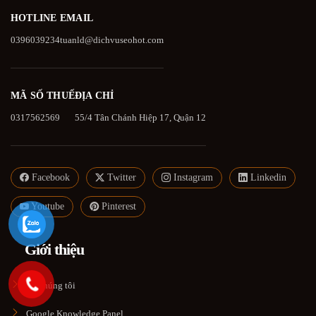
HOTLINE
EMAIL
0396039234
tuanld@dichvuseohot.com
MÃ SỐ THUẾ
ĐỊA CHỈ
0317562569
55/4 Tân Chánh Hiệp 17, Quận 12
Facebook
Twitter
Instagram
Linkedin
Youtube
Pinterest
Giới thiệu
Về chúng tôi
Google Knowledge Panel