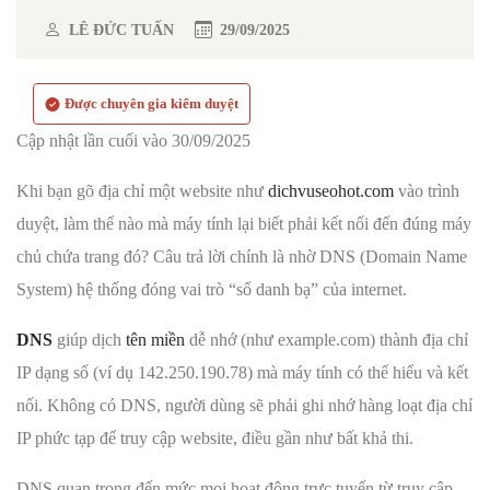
LÊ ĐỨC TUẤN
29/09/2025
Được chuyên gia kiểm duyệt
Cập nhật lần cuối vào 30/09/2025
Khi bạn gõ địa chỉ một website như
dichvuseohot.com
vào trình
duyệt, làm thế nào mà máy tính lại biết phải kết nối đến đúng máy
chủ chứa trang đó? Câu trả lời chính là nhờ DNS (Domain Name
System) hệ thống đóng vai trò “sổ danh bạ” của internet.
DNS
giúp dịch
tên miền
dễ nhớ (như example.com) thành địa chỉ
IP dạng số (ví dụ 142.250.190.78) mà máy tính có thể hiểu và kết
nối. Không có DNS, người dùng sẽ phải ghi nhớ hàng loạt địa chỉ
IP phức tạp để truy cập website, điều gần như bất khả thi.
DNS quan trọng đến mức mọi hoạt động trực tuyến từ truy cập