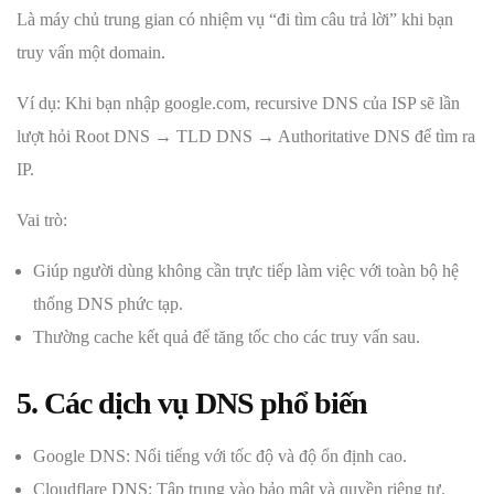
Là máy chủ trung gian có nhiệm vụ “đi tìm câu trả lời” khi bạn
truy vấn một domain.
Ví dụ: Khi bạn nhập google.com, recursive DNS của ISP sẽ lần
lượt hỏi Root DNS → TLD DNS → Authoritative DNS để tìm ra
IP.
Vai trò:
Giúp người dùng không cần trực tiếp làm việc với toàn bộ hệ
thống DNS phức tạp.
Thường cache kết quả để tăng tốc cho các truy vấn sau.
5. Các dịch vụ DNS phổ biến
Google DNS: Nổi tiếng với tốc độ và độ ổn định cao.
Cloudflare DNS: Tập trung vào bảo mật và quyền riêng tư.