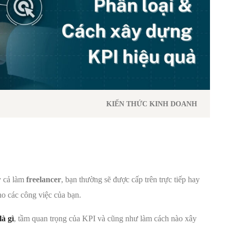
KIẾN THỨC KINH DOANH
y cả làm
freelancer
, bạn thường sẽ được cấp trên trực tiếp hay
ho các công việc của bạn.
là gì
, tầm quan trọng của KPI và cũng như làm cách nào xây