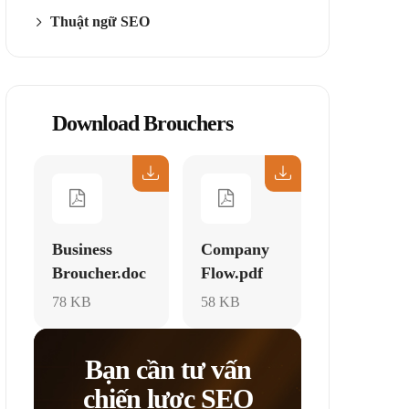
Thuật ngữ SEO
Download Brouchers
Business
Company
Broucher.doc
Flow.pdf
78 KB
58 KB
Bạn cần tư vấn
chiến lược SEO