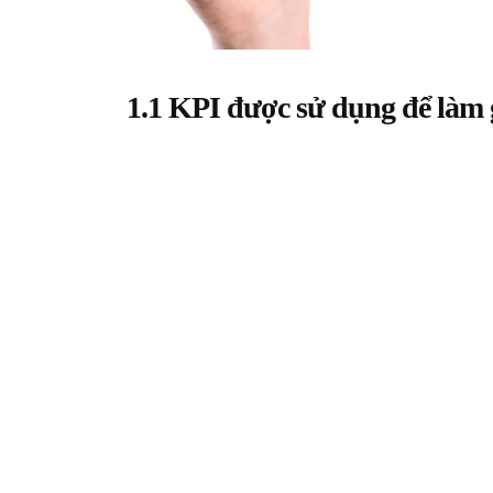
1.1 KPI được sử dụng để làm 
KPI phục vụ nhiều mục đích khác nhau.
Về cơ bản, chúng được sử dụng để đánh giá và đo l
nghiệp.
Cho dù đó là bán hàng, marketing, dịch vụ khách hà
biết các lĩnh vực này đang hoạt động tốt như thế nào
Chúng cũng là công cụ giúp theo dõi tiến độ hướng 
ty có thể chia nhỏ các mục tiêu rộng hơn của mình t
Và khi bạn đã có sẵn tất cả dữ liệu hiệu suất, bạn c