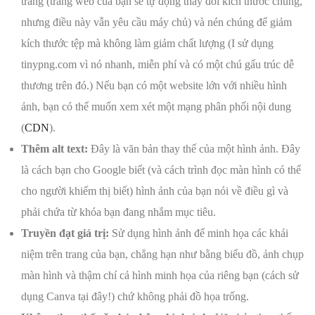
trang (trang web của bạn sẽ tự động thay đổi kích thước chúng,
nhưng điều này vẫn yêu cầu máy chủ) và nén chúng để giảm
kích thước tệp mà không làm giảm chất lượng (I sử dụng
tinypng.com vì nó nhanh, miễn phí và có một chú gấu trúc dễ
thương trên đó.) Nếu bạn có một website lớn với nhiều hình
ảnh, bạn có thể muốn xem xét một mạng phân phối nội dung
(
CDN
).
Thêm alt text:
Đây là văn bản thay thế của một hình ảnh. Đây
là cách bạn cho Google biết (và cách trình đọc màn hình có thể
cho người khiếm thị biết) hình ảnh của bạn nói về điều gì và
phải chứa từ khóa bạn đang nhắm mục tiêu.
Truyền đạt giá trị:
Sử dụng hình ảnh để minh họa các khái
niệm trên trang của bạn, chẳng hạn như bằng biểu đồ, ảnh chụp
màn hình và thậm chí cả hình minh họa của riêng bạn (cách sử
dụng Canva tại đây!) chứ không phải đồ họa trống.