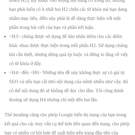
nhiều H2), tùy thuộc vào lượng nội dung có trong đó, nhưng
bạn phải luôn có ít nhất hai H2 chứa các từ khóa mà bạn đang
nhắm mục tiêu, điều này phải là dễ dàng thực hiện với một
phần trong bài viết của bạn và phần kết luận.
<H3> chúng được sử dụng để dán nhãn thêm cho các điểm
khác nhau được thực hiện trong mỗi phần H2. Sử dụng chúng
khi cần thiết, nhưng đừng quá ép buộc và đừng lo lắng về việc
có từ khóa ở đây.
<H4> đến <H6> Những tiêu đề này không thực sự có giá trị
SEO và nếu bạn cắt nhỏ nội dung của mình nhiều như vậy, thì
có thể nội dung đó sẽ không dễ đọc cho lắm. Tôi cũng thỉnh
thoảng sử dụng H4 nhưng chỉ một đến hai lần.
Thẻ heading cũng cho phép Google hiển thị trang của bạn trong
kết quả cho các truy vấn cụ thể hơn liên quan đến trang, cho phép
bạn có nhiều cơ hội hơn để xuất hiện trên trang đầu tiên của