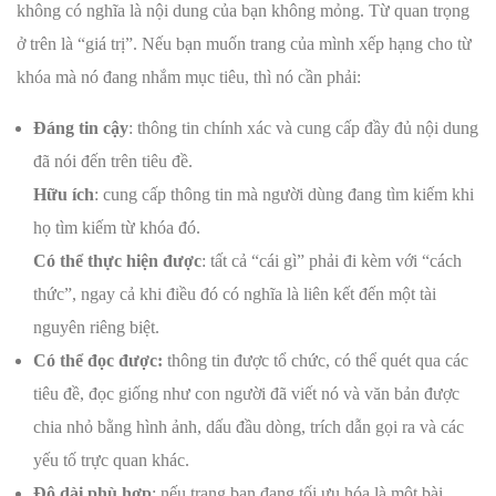
không có nghĩa là nội dung của bạn không mỏng. Từ quan trọng
ở trên là “giá trị”. Nếu bạn muốn trang của mình xếp hạng cho từ
khóa mà nó đang nhắm mục tiêu, thì nó cần phải:
Đáng tin cậy
: thông tin chính xác và cung cấp đầy đủ nội dung
đã nói đến trên tiêu đề.
Hữu ích
: cung cấp thông tin mà người dùng đang tìm kiếm khi
họ tìm kiếm từ khóa đó.
Có thể thực hiện được
: tất cả “cái gì” phải đi kèm với “cách
thức”, ngay cả khi điều đó có nghĩa là liên kết đến một tài
nguyên riêng biệt.
Có thể đọc được:
thông tin được tổ chức, có thể quét qua các
tiêu đề, đọc giống như con người đã viết nó và văn bản được
chia nhỏ bằng hình ảnh, dấu đầu dòng, trích dẫn gọi ra và các
yếu tố trực quan khác.
Độ dài phù hợp
: nếu trang bạn đang tối ưu hóa là một bài