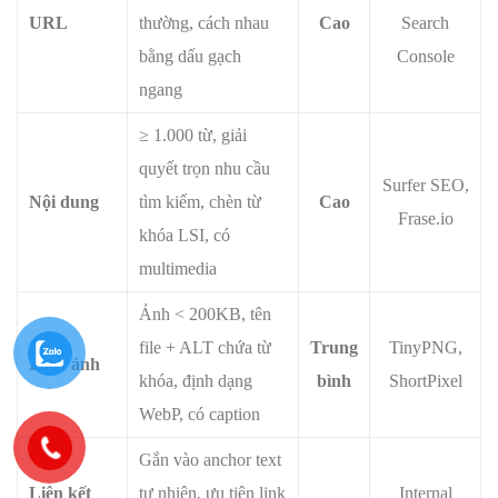
URL
thường, cách nhau
Cao
Search
bằng dấu gạch
Console
ngang
≥ 1.000 từ, giải
quyết trọn nhu cầu
Surfer SEO,
Nội dung
tìm kiếm, chèn từ
Cao
Frase.io
khóa LSI, có
multimedia
Ảnh < 200KB, tên
file + ALT chứa từ
Trung
TinyPNG,
Hình ảnh
khóa, định dạng
bình
ShortPixel
WebP, có caption
Gắn vào anchor text
Liên kết
tự nhiên, ưu tiên link
Internal