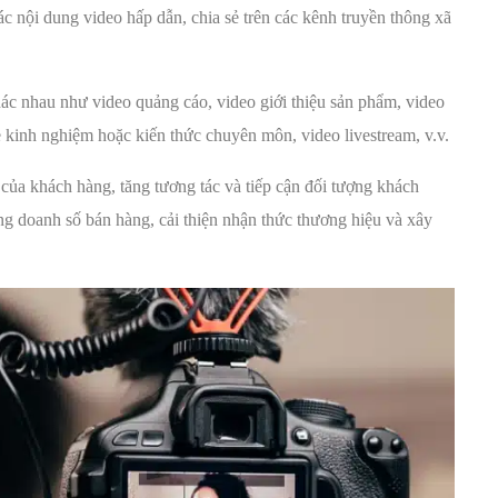
 nội dung video hấp dẫn, chia sẻ trên các kênh truyền thông xã
ác nhau như video quảng cáo, video giới thiệu sản phẩm, video
 kinh nghiệm hoặc kiến thức chuyên môn, video livestream, v.v.
 của khách hàng, tăng tương tác và tiếp cận đối tượng khách
ng doanh số bán hàng, cải thiện nhận thức thương hiệu và xây