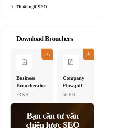
Thuật ngữ SEO
Download Brouchers
Business
Company
Broucher.doc
Flow.pdf
78 KB
58 KB
Bạn cần tư vấn
chiến lược SEO