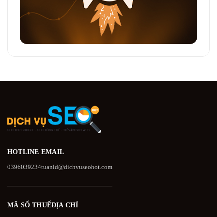
HOTLINE
EMAIL
0396039234
tuanld@dichvuseohot.com
MÃ SỐ THUẾ
ĐỊA CHỈ