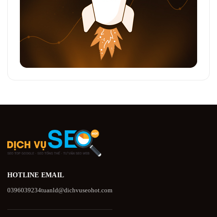
HOTLINE
EMAIL
0396039234
tuanld@dichvuseohot.com