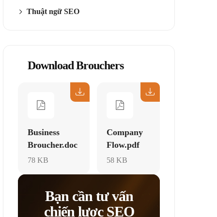
Thuật ngữ SEO
Download Brouchers
Business
Company
Broucher.doc
Flow.pdf
78 KB
58 KB
Bạn cần tư vấn
chiến lược SEO