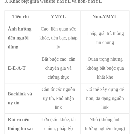
3. Khác biệt giữa website YMYL và non-YMYL
Tiêu chí
YMYL
Non-YMYL
Ảnh hưởng
Cao, liên quan sức
Thấp, giải trí, thông
đến người
khỏe, tiền bạc, pháp
tin chung
dùng
lý
Bắt buộc cao, cần
Quan trọng nhưng
E-E-A-T
chuyên gia và
không bắt buộc quá
chứng thực
khắt khe
Cần từ các nguồn
Có thể xây dựng dễ
Backlink và
uy tín, khó nhận
hơn, đa dạng nguồn
uy tín
link
link
Rủi ro nếu
Lớn (sức khỏe, tài
Nhỏ (không ảnh
thông tin sai
chính, pháp lý)
hưởng nghiêm trọng)