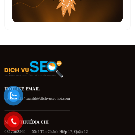
HOTLINE
EMAIL
0396039234
tuanld@dichvuseohot.com
MÃ SỐ THUẾ
ĐỊA CHỈ
0317562569
55/4 Tân Chánh Hiệp 17, Quận 12