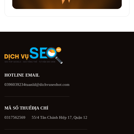
HOTLINE
EMAIL
0396039234
tuanld@dichvuseohot.com
MÃ SỐ THUẾ
ĐỊA CHỈ
0317562569
55/4 Tân Chánh Hiệp 17, Quận 12