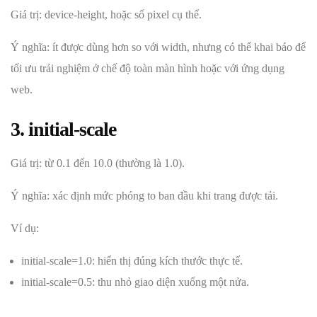
Giá trị: device-height, hoặc số pixel cụ thể.
Ý nghĩa: ít được dùng hơn so với width, nhưng có thể khai báo để
tối ưu trải nghiệm ở chế độ toàn màn hình hoặc với ứng dụng
web.
3. initial-scale
Giá trị: từ 0.1 đến 10.0 (thường là 1.0).
Ý nghĩa: xác định mức phóng to ban đầu khi trang được tải.
Ví dụ:
initial-scale=1.0: hiển thị đúng kích thước thực tế.
initial-scale=0.5: thu nhỏ giao diện xuống một nửa.