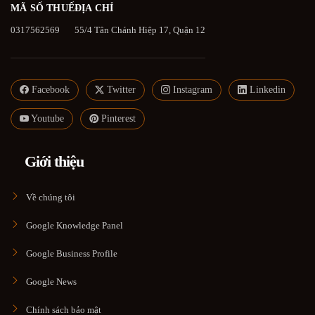
MÃ SỐ THUẾ
ĐỊA CHỈ
0317562569
55/4 Tân Chánh Hiệp 17, Quận 12
Facebook
Twitter
Instagram
Linkedin
Youtube
Pinterest
Giới thiệu
Về chúng tôi
Google Knowledge Panel
Google Business Profile
Google News
Chính sách bảo mật