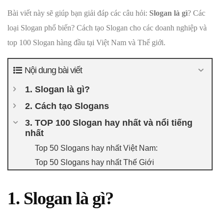
Bài viết này sẽ giúp bạn giải đáp các câu hỏi:
Slogan là gì
? Các
loại Slogan phổ biến? Cách tạo Slogan cho các doanh nghiệp và
top 100 Slogan hàng đầu tại Việt Nam và Thế giới.
Nội dung bài viết
1. Slogan là gì?
2. Cách tạo Slogans
3. TOP 100 Slogan hay nhất và nổi tiếng
nhất
Top 50 Slogans hay nhất Việt Nam:
Top 50 Slogans hay nhất Thế Giới
1. Slogan là gì?