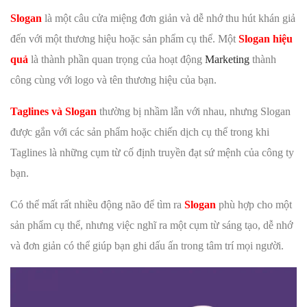
Slogan
là một câu cửa miệng đơn giản và dễ nhớ thu hút khán giả
đến với một thương hiệu hoặc sản phẩm cụ thể. Một
Slogan hiệu
quả
là thành phần quan trọng của hoạt động
Marketing
thành
công cùng với logo và tên thương hiệu của bạn.
Taglines và Slogan
thường bị nhầm lẫn với nhau, nhưng Slogan
được gắn với các sản phẩm hoặc chiến dịch cụ thể trong khi
Taglines là những cụm từ cố định truyền đạt sứ mệnh của công ty
bạn.
Có thể mất rất nhiều động não để tìm ra
Slogan
phù hợp cho một
sản phẩm cụ thể, nhưng việc nghĩ ra một cụm từ sáng tạo, dễ nhớ
và đơn giản có thể giúp bạn ghi dấu ấn trong tâm trí mọi người.