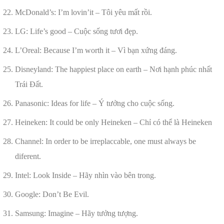
McDonald’s: I’m lovin’it – Tôi yêu mất rồi.
LG: Life’s good – Cuộc sống tươi đẹp.
L’Oreal: Because I’m worth it – Vì bạn xứng đáng.
Disneyland: The happiest place on earth – Nơi hạnh phúc nhất
Trái Đất.
Panasonic: Ideas for life – Ý tưởng cho cuộc sống.
Heineken: It could be only Heineken – Chỉ có thể là Heineken
Channel: In order to be irreplaccable, one must always be
diferent.
Intel: Look Inside – Hãy nhìn vào bên trong.
Google: Don’t Be Evil.
Samsung: Imagine – Hãy tưởng tượng.