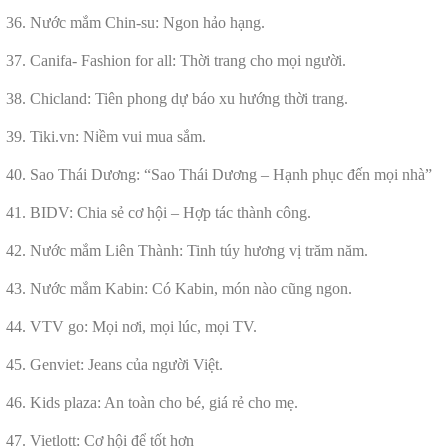
Nước mắm Chin-su: Ngon hảo hạng.
Canifa- Fashion for all: Thời trang cho mọi người.
Chicland: Tiên phong dự báo xu hướng thời trang.
Tiki.vn: Niềm vui mua sắm.
Sao Thái Dương: “Sao Thái Dương – Hạnh phục đến mọi nhà”
BIDV: Chia sẻ cơ hội – Hợp tác thành công.
Nước mắm Liên Thành: Tinh túy hương vị trăm năm.
Nước mắm Kabin: Có Kabin, món nào cũng ngon.
VTV go: Mọi nơi, mọi lúc, mọi TV.
Genviet: Jeans của người Việt.
Kids plaza: An toàn cho bé, giá rẻ cho mẹ.
Vietlott: Cơ hội để tốt hơn