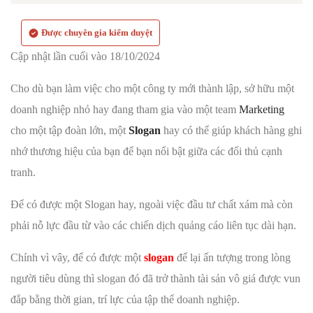
Được chuyên gia kiểm duyệt
Cập nhật lần cuối vào 18/10/2024
Cho dù bạn làm việc cho một công ty mới thành lập, sở hữu một
doanh nghiệp nhỏ hay đang tham gia vào một team
Marketing
cho một tập đoàn lớn, một
Slogan
hay có thể giúp khách hàng ghi
nhớ thương hiệu của bạn để bạn nổi bật giữa các đối thủ cạnh
tranh.
Để có được một Slogan hay, ngoài việc đầu tư chất xám mà còn
phải nỗ lực đầu từ vào các chiến dịch quảng cáo liên tục dài hạn.
Chính vì vây, để có được một
slogan
để lại ấn tượng trong lòng
người tiêu dùng thì slogan đó đã trở thành tài sản vô giá được vun
đắp bằng thời gian, trí lực của tập thể doanh nghiệp.