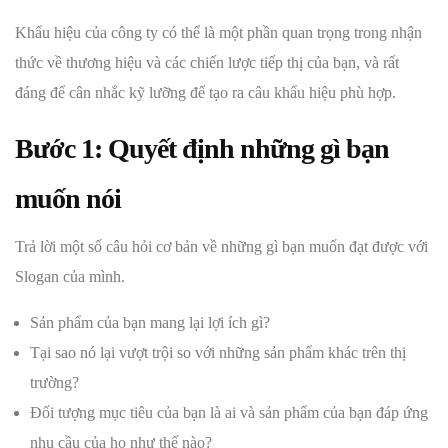
Khẩu hiệu của công ty có thể là một phần quan trọng trong nhận
thức về thương hiệu và các chiến lược tiếp thị của bạn, và rất
đáng để cân nhắc kỹ lưỡng để tạo ra câu khẩu hiệu phù hợp.
Bước 1: Quyết định những gì bạn
muốn nói
Trả lời một số câu hỏi cơ bản về những gì bạn muốn đạt được với
Slogan của mình.
Sản phẩm của bạn mang lại lợi ích gì?
Tại sao nó lại vượt trội so với những sản phẩm khác trên thị
trường?
Đối tượng mục tiêu của bạn là ai và sản phẩm của bạn đáp ứng
nhu cầu của họ như thế nào?