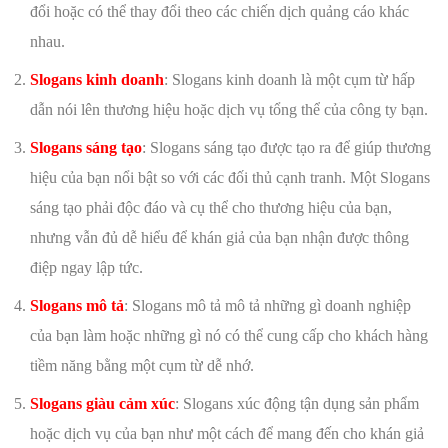
đổi hoặc có thể thay đổi theo các chiến dịch quảng cáo khác
nhau.
Slogans kinh doanh
: Slogans kinh doanh là một cụm từ hấp
dẫn nói lên thương hiệu hoặc dịch vụ tổng thể của công ty bạn.
Slogans sáng tạo
: Slogans sáng tạo được tạo ra để giúp thương
hiệu của bạn nổi bật so với các đối thủ cạnh tranh. Một Slogans
sáng tạo phải độc đáo và cụ thể cho thương hiệu của bạn,
nhưng vẫn đủ dễ hiểu để khán giả của bạn nhận được thông
điệp ngay lập tức.
Slogans mô tả
: Slogans mô tả mô tả những gì doanh nghiệp
của bạn làm hoặc những gì nó có thể cung cấp cho khách hàng
tiềm năng bằng một cụm từ dễ nhớ.
Slogans giàu cảm xúc
: Slogans xúc động tận dụng sản phẩm
hoặc dịch vụ của bạn như một cách để mang đến cho khán giả