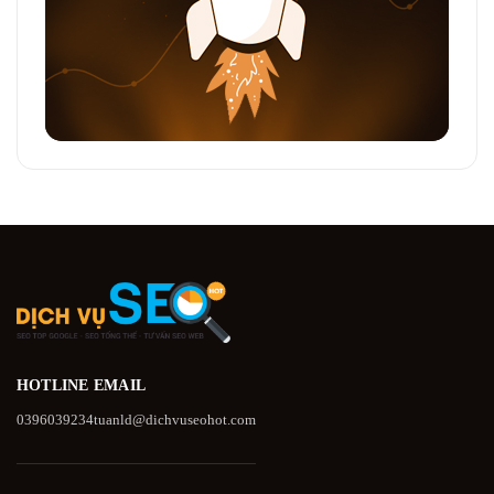
HOTLINE
EMAIL
0396039234
tuanld@dichvuseohot.com