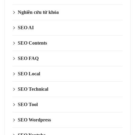
Nghiên cứu từ khóa
SEO AI
SEO Contents
SEO FAQ
SEO Local
SEO Technical
SEO Tool
SEO Wordpress