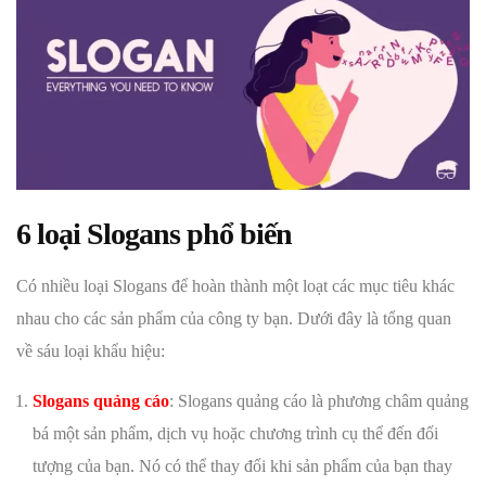
6 loại Slogans phổ biến
Có nhiều loại Slogans để hoàn thành một loạt các mục tiêu khác
nhau cho các sản phẩm của công ty bạn. Dưới đây là tổng quan
về sáu loại khẩu hiệu:
Slogans quảng cáo
: Slogans quảng cáo là phương châm quảng
bá một sản phẩm, dịch vụ hoặc chương trình cụ thể đến đối
tượng của bạn. Nó có thể thay đổi khi sản phẩm của bạn thay