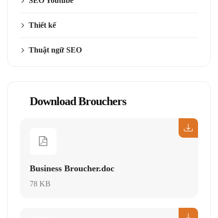
SEO Youtube
Thiết kế
Thuật ngữ SEO
Download Brouchers
Business Broucher.doc
78 KB