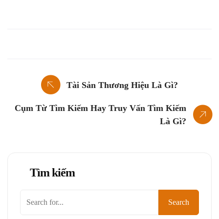
Tài Sản Thương Hiệu Là Gì?
Cụm Từ Tìm Kiếm Hay Truy Vấn Tìm Kiếm
Là Gì?
Tìm kiếm
Tìm
Search
kiếm