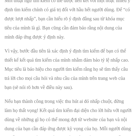
Mỗi thuật ngữ tìm kiếm có thể được liên kết với một hoặc nhiều ý
định tìm kiếm chính có giá trị đối với hầu hết người dùng. Để “có
được lượt nhấp”, bạn cần hiểu rõ ý định đằng sau từ khóa mục
tiêu của mình là gì. Bạn cũng cần đảm bảo rằng nội dung của
mình đáp ứng được ý định này.
Vì vậy, bước đầu tiên là xác định ý định tìm kiếm để bạn có thể
thiết kế kết quả tìm kiếm của mình nhằm đảm bảo tỷ lệ nhấp cao.
Mục tiêu là báo hiệu cho người tìm kiếm rằng họ sẽ tìm thấy câu
trả lời cho mọi câu hỏi và nhu cầu của mình trên trang web của
bạn (sẽ nói rõ hơn về điều này sau).
Nếu bạn thành công trong việc thu hút ai đó nhấp chuột, đừng
làm họ thất vọng! Kết quả tìm kiếm đại diện cho lời hứa với người
dùng về những gì họ có thể mong đợi từ website của bạn và nội
dung của bạn cần đáp ứng được kỳ vọng của họ. Mỗi người dùng