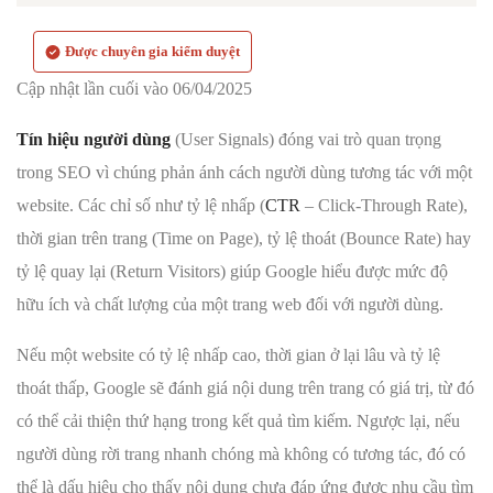
Được chuyên gia kiểm duyệt
Cập nhật lần cuối vào 06/04/2025
Tín hiệu người dùng
(User Signals) đóng vai trò quan trọng
trong SEO vì chúng phản ánh cách người dùng tương tác với một
website. Các chỉ số như tỷ lệ nhấp (
CTR
– Click-Through Rate),
thời gian trên trang (Time on Page), tỷ lệ thoát (Bounce Rate) hay
tỷ lệ quay lại (Return Visitors) giúp Google hiểu được mức độ
hữu ích và chất lượng của một trang web đối với người dùng.
Nếu một website có tỷ lệ nhấp cao, thời gian ở lại lâu và tỷ lệ
thoát thấp, Google sẽ đánh giá nội dung trên trang có giá trị, từ đó
có thể cải thiện thứ hạng trong kết quả tìm kiếm. Ngược lại, nếu
người dùng rời trang nhanh chóng mà không có tương tác, đó có
thể là dấu hiệu cho thấy nội dung chưa đáp ứng được nhu cầu tìm