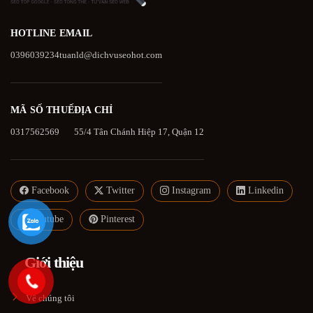
HOTLINE
EMAIL
0396039234
tuanld@dichvuseohot.com
MÃ SỐ THUẾ
ĐỊA CHỈ
0317562569
55/4 Tân Chánh Hiệp 17, Quận 12
Facebook
Twitter
Instagram
Linkedin
Youtube
Pinterest
Giới thiệu
Về chúng tôi