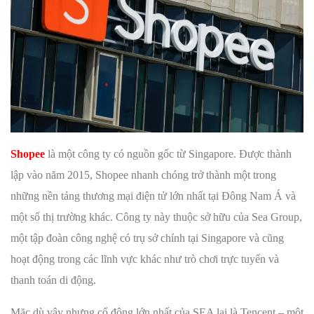
Shopee
là một công ty có nguồn gốc từ Singapore. Được thành
lập vào năm 2015, Shopee nhanh chóng trở thành một trong
những nền tảng thương mại điện tử lớn nhất tại Đông Nam Á và
một số thị trường khác. Công ty này thuộc sở hữu của Sea Group,
một tập đoàn công nghệ có trụ sở chính tại Singapore và cũng
hoạt động trong các lĩnh vực khác như trò chơi trực tuyến và
thanh toán di động.
Mặc dù vậy nhưng cổ đông lớn nhất của SEA lại là Tencent – một