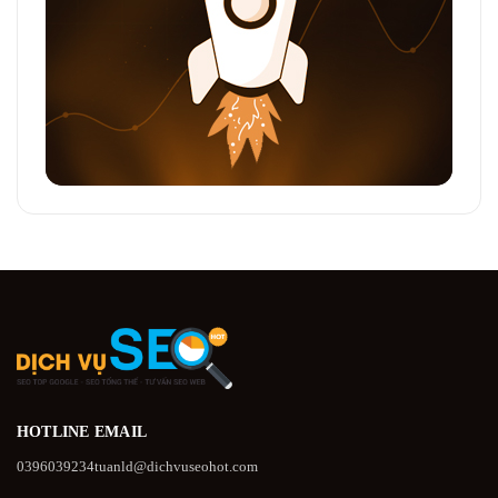
HOTLINE
EMAIL
0396039234
tuanld@dichvuseohot.com