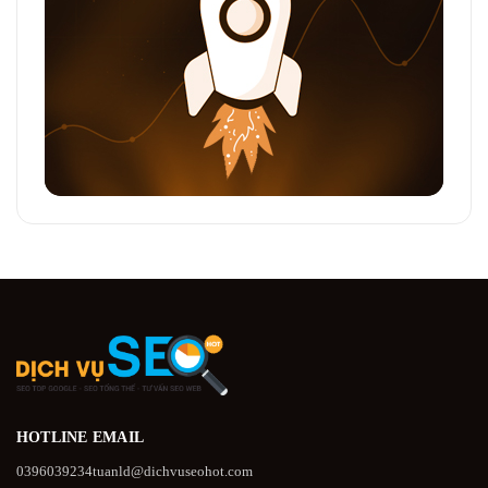
HOTLINE
EMAIL
0396039234
tuanld@dichvuseohot.com