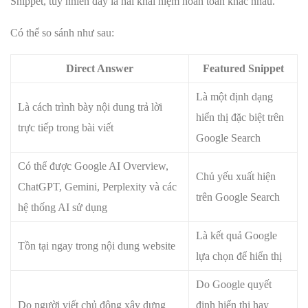
Snippet, tuy nhiên đây là hai khái niệm hoàn toàn khác nhau.
Có thể so sánh như sau:
Direct Answer
Featured Snippet
Là một định dạng
Là cách trình bày nội dung trả lời
hiển thị đặc biệt trên
trực tiếp trong bài viết
Google Search
Có thể được Google AI Overview,
Chủ yếu xuất hiện
ChatGPT, Gemini, Perplexity và các
trên Google Search
hệ thống AI sử dụng
Là kết quả Google
Tồn tại ngay trong nội dung website
lựa chọn để hiển thị
Do Google quyết
Do người viết chủ động xây dựng
định hiển thị hay