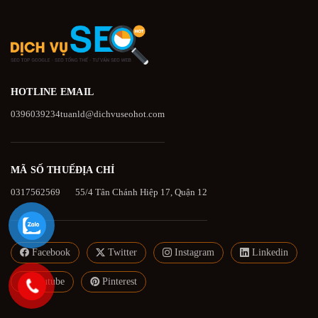
HOTLINE
EMAIL
0396039234
tuanld@dichvuseohot.com
MÃ SỐ THUẾ
ĐỊA CHỈ
0317562569
55/4 Tân Chánh Hiệp 17, Quận 12
Facebook
Twitter
Instagram
Linkedin
Youtube
Pinterest