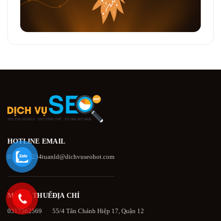
HOTLINE
EMAIL
0396039234
tuanld@dichvuseohot.com
MÃ SỐ THUẾ
ĐỊA CHỈ
0317562569
55/4 Tân Chánh Hiệp 17, Quận 12