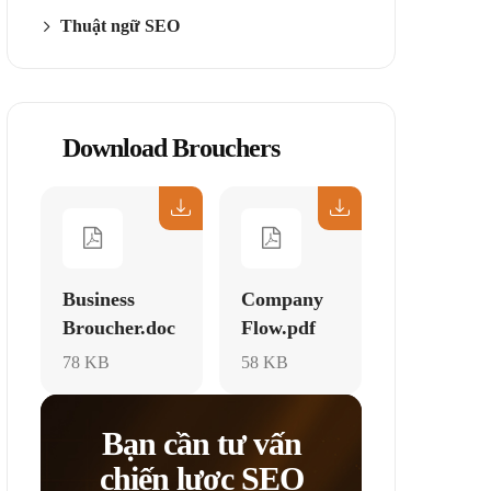
Thuật ngữ SEO
Download Brouchers
Business
Company
Broucher.doc
Flow.pdf
78 KB
58 KB
Bạn cần tư vấn
chiến lược SEO