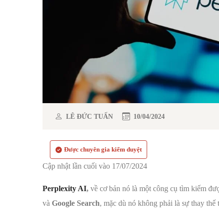
LÊ ĐỨC TUẤN
10/04/2024
Được chuyên gia kiểm duyệt
Cập nhật lần cuối vào 17/07/2024
Perplexity AI
,
về cơ bản nó là một công cụ tìm kiếm đư
và
Google Search
, mặc dù nó không phải là sự thay thế t