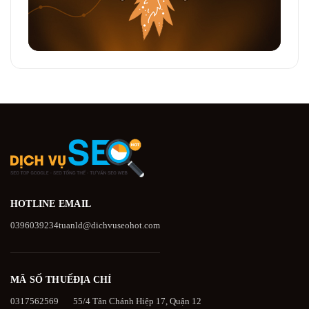
HOTLINE
EMAIL
0396039234
tuanld@dichvuseohot.com
MÃ SỐ THUẾ
ĐỊA CHỈ
0317562569
55/4 Tân Chánh Hiệp 17, Quận 12