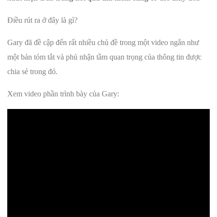
Điều rút ra ở đây là gì?
Gary đã đề cập đến rất nhiều chủ đề trong một video ngắn như
một bản tóm tắt và phủ nhận tầm quan trọng của thông tin được
chia sẻ trong đó.
Xem video phần trình bày của Gary: