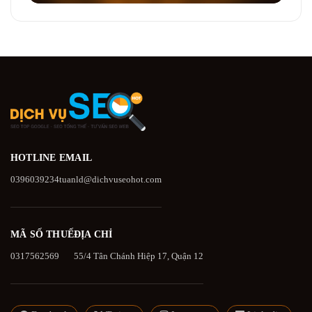
HOTLINE
EMAIL
0396039234
tuanld@dichvuseohot.com
MÃ SỐ THUẾ
ĐỊA CHỈ
0317562569
55/4 Tân Chánh Hiệp 17, Quận 12