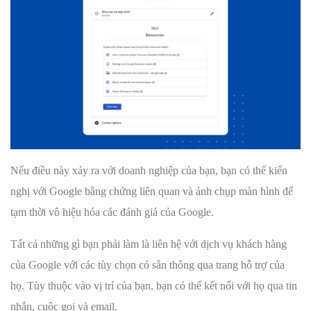
Nếu điều này xảy ra với doanh nghiệp của bạn, bạn có thể kiến
nghị với Google bằng chứng liên quan và ảnh chụp màn hình để
tạm thời vô hiệu hóa các đánh giá của Google.
Tất cả những gì bạn phải làm là liên hệ với dịch vụ khách hàng
của Google với các tùy chọn có sẵn thông qua trang hỗ trợ của
họ. Tùy thuộc vào vị trí của bạn, bạn có thể kết nối với họ qua tin
nhắn, cuộc gọi và email.