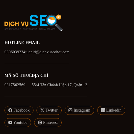
HOTLINE
EMAIL
0396039234
tuanld@dichvuseohot.com
MÃ SỐ THUẾ
ĐỊA CHỈ
0317562569
55/4 Tân Chánh Hiệp 17, Quận 12
Facebook
Twitter
Instagram
Linkedin
Youtube
Pinterest