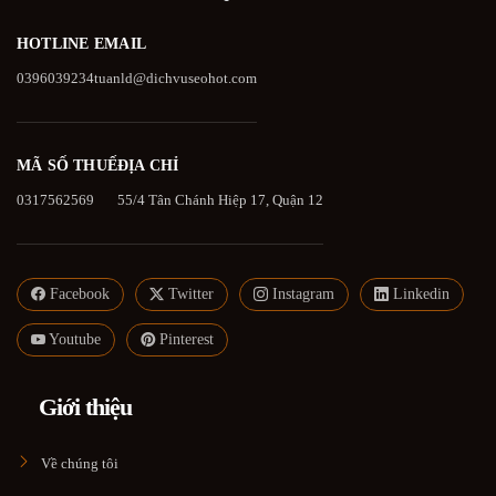
HOTLINE
EMAIL
0396039234
tuanld@dichvuseohot.com
MÃ SỐ THUẾ
ĐỊA CHỈ
0317562569
55/4 Tân Chánh Hiệp 17, Quận 12
Facebook
Twitter
Instagram
Linkedin
Youtube
Pinterest
Giới thiệu
Về chúng tôi