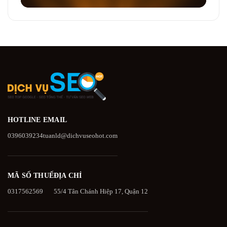
HOTLINE
EMAIL
0396039234
tuanld@dichvuseohot.com
MÃ SỐ THUẾ
ĐỊA CHỈ
0317562569
55/4 Tân Chánh Hiệp 17, Quận 12