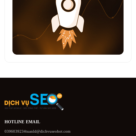
HOTLINE
EMAIL
0396039234
tuanld@dichvuseohot.com