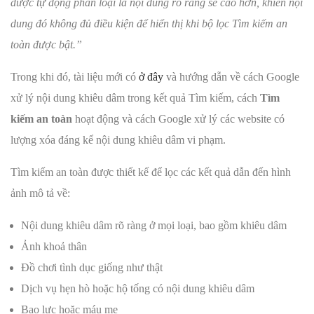
được tự động phân loại là nội dung rõ ràng sẽ cao hơn, khiến nội
dung đó không đủ điều kiện để hiển thị khi bộ lọc Tìm kiếm an
toàn được bật.”
Trong khi đó, tài liệu mới có
ở đây
và hướng dẫn về cách Google
xử lý nội dung khiêu dâm trong kết quả Tìm kiếm, cách
Tìm
kiếm an toàn
hoạt động và cách Google xử lý các website có
lượng xóa đáng kể nội dung khiêu dâm vi phạm.
Tìm kiếm an toàn được thiết kế để lọc các kết quả dẫn đến hình
ảnh mô tả về:
Nội dung khiêu dâm rõ ràng ở mọi loại, bao gồm khiêu dâm
Ảnh khoả thân
Đồ chơi tình dục giống như thật
Dịch vụ hẹn hò hoặc hộ tống có nội dung khiêu dâm
Bạo lực hoặc máu me