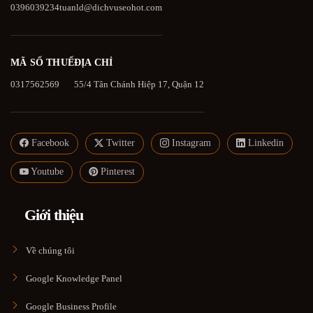
0396039234
tuanld@dichvuseohot.com
MÃ SỐ THUẾ
ĐỊA CHỈ
0317562569
55/4 Tân Chánh Hiệp 17, Quận 12
Facebook
Twitter
Instagram
Linkedin
Youtube
Pinterest
Giới thiệu
Về chúng tôi
Google Knowledge Panel
Google Business Profile