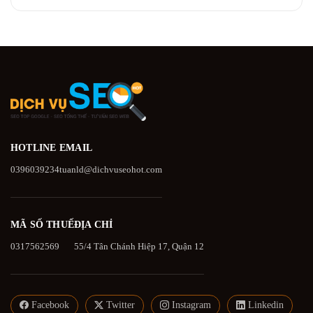
HOTLINE
EMAIL
0396039234
tuanld@dichvuseohot.com
MÃ SỐ THUẾ
ĐỊA CHỈ
0317562569
55/4 Tân Chánh Hiệp 17, Quận 12
Facebook
Twitter
Instagram
Linkedin