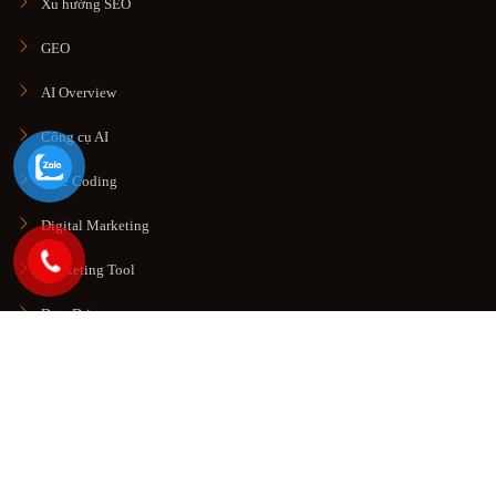
Xu hướng SEO
GEO
AI Overview
Công cụ AI
Vibe Coding
Digital Marketing
Marketing Tool
Data Driven
© Copyright 2026. All rights reserved
Công Ty TNHH Thương
Mại Dịch Vụ SEO HOT
.