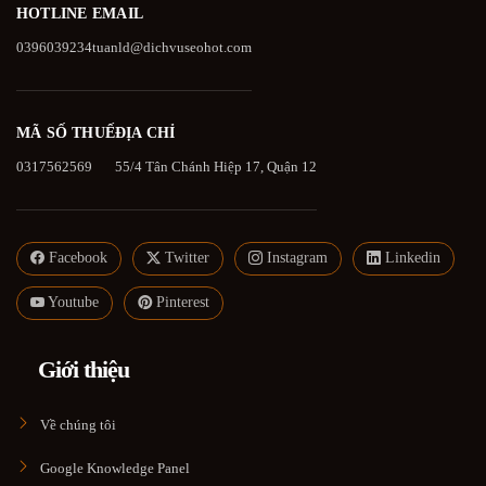
HOTLINE
EMAIL
0396039234
tuanld@dichvuseohot.com
MÃ SỐ THUẾ
ĐỊA CHỈ
0317562569
55/4 Tân Chánh Hiệp 17, Quận 12
Facebook
Twitter
Instagram
Linkedin
Youtube
Pinterest
Giới thiệu
Về chúng tôi
Google Knowledge Panel