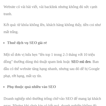
Website có vài bài viết, vài backlink nhưng không đủ sức cạnh
tranh.
Kết quả: từ khóa không lên, khách hàng không thấy, tiền coi như
mất trắng.
Thuê dịch vụ SEO giá rẻ
Một số đơn vị hứa hẹn “lên top 1 trong 2-3 tháng với 10 triệu
đồng” thường dùng thủ thuật spam link hoặc
SEO mũ đen
. Ban
đầu có thể website tăng hạng nhanh, nhưng sau đó dễ bị Google
phạt, rớt hạng, mất uy tín.
Phụ thuộc quá nhiều vào SEO
Doanh nghiệp nhỏ thường trông chờ vào SEO để mang lại khách
ngay. Nhưng khi chưa kịp có kết quả, doanh nghiệp không đủ