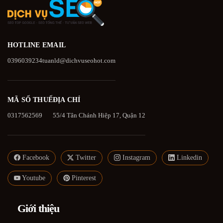
HOTLINE
EMAIL
0396039234
tuanld@dichvuseohot.com
MÃ SỐ THUẾ
ĐỊA CHỈ
0317562569
55/4 Tân Chánh Hiệp 17, Quận 12
Facebook
Twitter
Instagram
Linkedin
Youtube
Pinterest
Giới thiệu