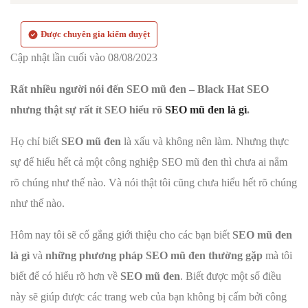
Được chuyên gia kiểm duyệt
Cập nhật lần cuối vào 08/08/2023
Rất nhiều người nói đến SEO mũ đen –
Black Hat SEO
nhưng thật sự rất ít SEO hiểu rõ
SEO mũ đen là gì
.
Họ chỉ biết
SEO mũ đen
là xấu và không nên làm. Nhưng thực
sự để hiểu hết cả một công nghiệp SEO mũ đen thì chưa ai nắm
rõ chúng như thế nào. Và nói thật tôi cũng chưa hiểu hết rõ chúng
như thế nào.
Hôm nay tôi sẽ cố gắng giới thiệu cho các bạn biết
SEO mũ đen
là gì
và
những phương pháp SEO mũ đen thường gặp
mà tôi
biết để có hiểu rõ hơn về
SEO mũ đen
. Biết được một số điều
này sẽ giúp được các trang web của bạn không bị cấm bởi công