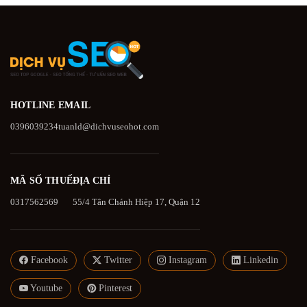
HOTLINE
EMAIL
0396039234
tuanld@dichvuseohot.com
MÃ SỐ THUẾ
ĐỊA CHỈ
0317562569
55/4 Tân Chánh Hiệp 17, Quận 12
Facebook
Twitter
Instagram
Linkedin
Youtube
Pinterest