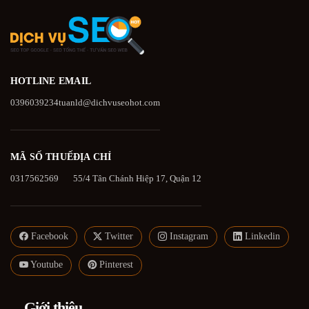
HOTLINE
EMAIL
0396039234
tuanld@dichvuseohot.com
MÃ SỐ THUẾ
ĐỊA CHỈ
0317562569
55/4 Tân Chánh Hiệp 17, Quận 12
Facebook
Twitter
Instagram
Linkedin
Youtube
Pinterest
Giới thiệu