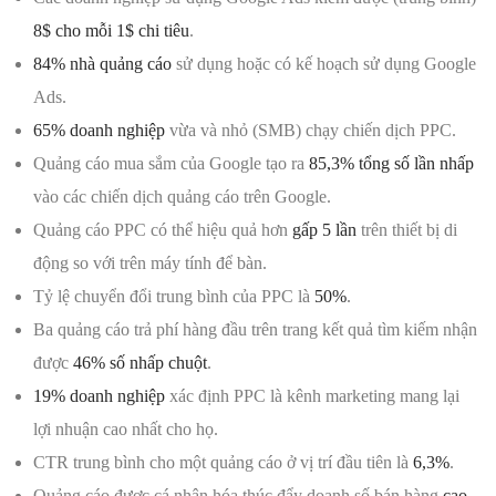
8$ cho mỗi 1$ chi tiêu
.
84% nhà quảng cáo
sử dụng hoặc có kế hoạch sử dụng Google
Ads.
65% doanh nghiệp
vừa và nhỏ (SMB) chạy chiến dịch PPC.
Quảng cáo mua sắm của Google tạo ra
85,3% tổng số lần nhấp
vào các chiến dịch quảng cáo trên Google.
Quảng cáo PPC có thể hiệu quả hơn
gấp 5 lần
trên thiết bị di
động so với trên máy tính để bàn.
Tỷ lệ chuyển đổi trung bình của PPC là
50%
.
Ba quảng cáo trả phí hàng đầu trên trang kết quả tìm kiếm nhận
được
46% số nhấp chuột
.
19% doanh nghiệp
xác định PPC là kênh marketing mang lại
lợi nhuận cao nhất cho họ.
CTR trung bình cho một quảng cáo ở vị trí đầu tiên là
6,3%
.
Quảng cáo được cá nhân hóa thúc đẩy doanh số bán hàng
cao