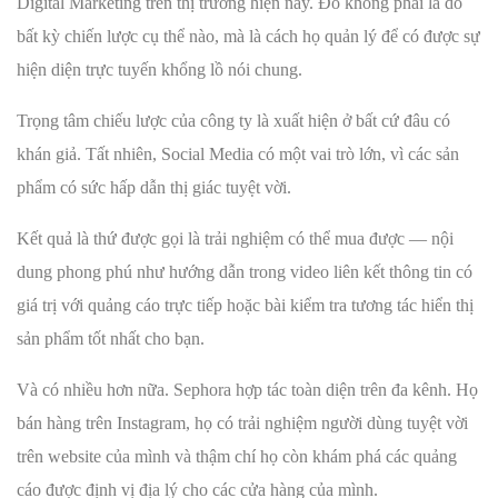
Digital Marketing trên thị trường hiện nay. Đó không phải là do
bất kỳ chiến lược cụ thể nào, mà là cách họ quản lý để có được sự
hiện diện trực tuyến khổng lồ nói chung.
Trọng tâm chiếu lược của công ty là xuất hiện ở bất cứ đâu có
khán giả. Tất nhiên, Social Media có một vai trò lớn, vì các sản
phẩm có sức hấp dẫn thị giác tuyệt vời.
Kết quả là thứ được gọi là trải nghiệm có thể mua được — nội
dung phong phú như hướng dẫn trong video liên kết thông tin có
giá trị với quảng cáo trực tiếp hoặc bài kiểm tra tương tác hiển thị
sản phẩm tốt nhất cho bạn.
Và có nhiều hơn nữa. Sephora hợp tác toàn diện trên đa kênh. Họ
bán hàng trên Instagram, họ có trải nghiệm người dùng tuyệt vời
trên website của mình và thậm chí họ còn khám phá các quảng
cáo được định vị địa lý cho các cửa hàng của mình.